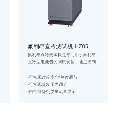
氟利昂直冷测试机 HZ05
氟利昂直冷测试机是专门用于氟利昂
直冷型电池包的测试设备，通过控制
氟利昂的压力、过冷度、过热度、质
量流量分配等方式控制整机工况参
·可实现过冷度/过热度调节
数，以实现模仿整车直冷温控状态下
·可实现蒸发压力调节
热学测试。其可选择制冷工况、热泵
·自带制冷剂质量流量显示
工况、PTC预热工况三种模式。