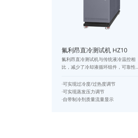
氟利昂直冷测试机 HZ10
氟利昂直冷测试机与传统液冷温控相
比，减少了冷却液循环组件，可靠性
更高、整机重量更轻、能耗更小、工
况更稳定的优势，是未来新能源汽车
·可实现过冷度/过热度调节
热温控方面的主要发展方向，广泛应
·可实现蒸发压力调节
用于新产品开发和质量控制。
·自带制冷剂质量流量显示