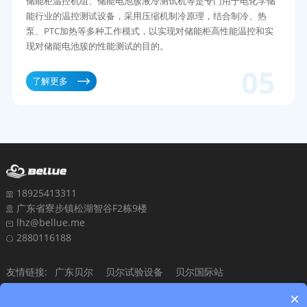
储能柜温控机组、储能电池簇液冷测试机等是专门用于电化学储
能行业的温控测试设备，采用压缩机制冷原理，结合制冷、热
泵、PTC加热等多种工作模式，以实现对储能柜高性能温控和实
现对储能电池簇的性能测试的目的。
05
了解更多
18925413311
广东省寮步镇松湖智谷F2栋9楼
lhz@bellue.me
2880116188
友情链接:
广东贝尔
贝尔试验设备
贝尔国际站
×
版权所有©广东芸海君蓝科技有限公司 All Rights