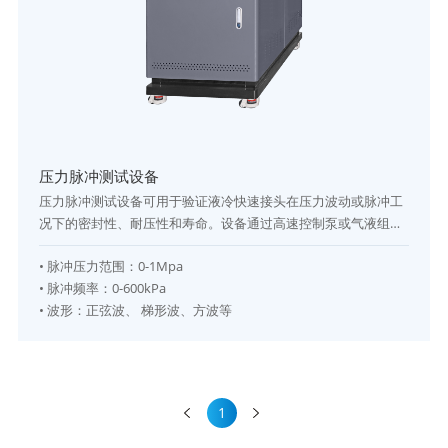
压力脉冲测试设备
压力脉冲测试设备可用于验证液冷快速接头在压力波动或脉冲工
况下的密封性、耐压性和寿命。设备通过高速控制泵或气液组合
装置产生可控的压力脉冲，模拟液冷系统或流体回路在启动、加
•
脉冲压力范围：
0-1Mpa
速、停止或振动等工况下的瞬时压力变化对接头的影响。该设备
•
脉冲频率
：
0-600kPa
可精准评估UQD快速接头在动态压力条件下的气密性和结构稳定
•
波形
：
正弦波、 梯形波、方波等
性。
1