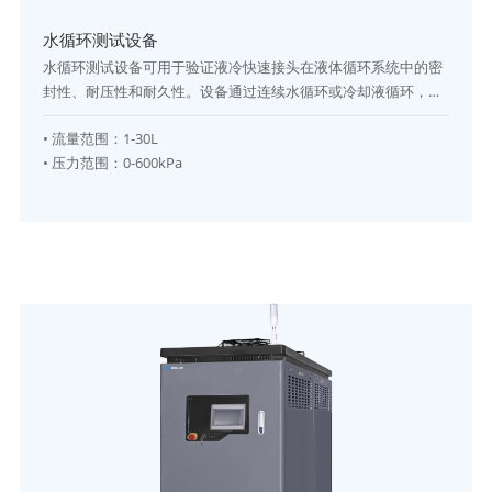
水循环测试设备
水循环测试设备可用于验证液冷快速接头在液体循环系统中的密
封性、耐压性和耐久性。设备通过连续水循环或冷却液循环，模
拟实际工作工况，测量UQD快速接头在不同压力、温度和流量条
•
流量范围
：
1-30L
件下的泄漏情况、压降变化及长期稳定性。该设备广泛应用于新
•
压力范围
：
0-600kPa
能源汽车动力电池液冷板、储能液冷管路、半导体冷却系统等场
景，可进行长时间循环测试，确保接头在连续使用中的可靠性和
安全性。