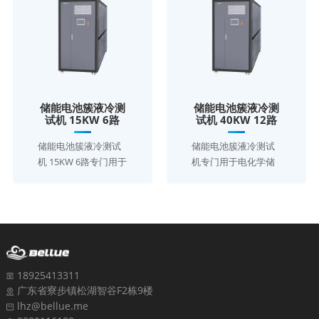
储能电池簇液冷测
储能电池簇液冷测
试机 15KW 6路
试机 40KW 12路
储能电池簇液冷测试
储能电池簇液冷测试
机 15KW 6路专门用于
机专门用于电化学储
电化学储能电池簇测
能电池簇测试，它采
试，它采用压缩机制
用压缩机制冷原理，
冷原理，结合制冷、
结合制冷、热泵、
热泵、PTC加热等多
PTC加热等多种工作
种工作模式，以实现
模式，以实现对储能
对储能电池簇的性能
电池簇的性能测试。
测试。采用一机多通
采用一机多通道设
18925413311
道设计，对电池簇多
计，对电池簇多电池
广东省寮步镇松湖智谷F2栋9楼
电池包进行温度、压
包进行温度、压力、
lhz@bellue.me
力、流量等相关参数
流量等相关参数的耐