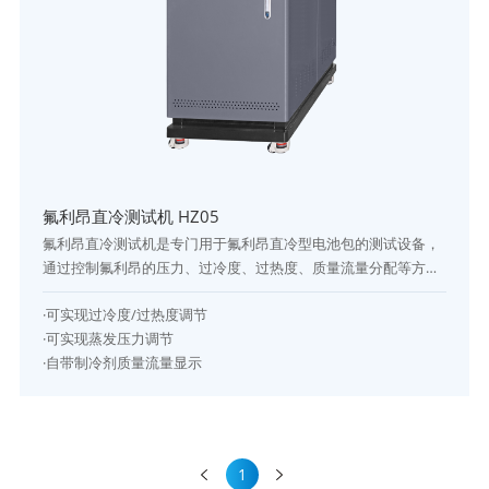
氟利昂直冷测试机 HZ05
氟利昂直冷测试机是专门用于氟利昂直冷型电池包的测试设备，
通过控制氟利昂的压力、过冷度、过热度、质量流量分配等方式
控制整机工况参数，以实现模仿整车直冷温控状态下热学测试。
·可实现过冷度/过热度调节
其可选择制冷工况、热泵工况、PTC预热工况三种模式。
·可实现蒸发压力调节
·自带制冷剂质量流量显示
1