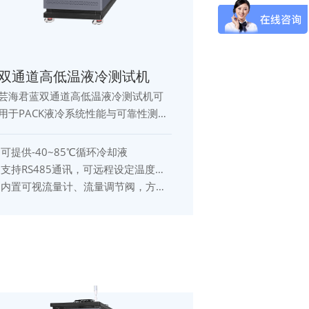
双通道高低温液冷测试机
芸海君蓝双通道高低温液冷测试机可
用于PACK液冷系统性能与可靠性测
试，采用独立双回路温控结构，可同
时对两组测试对象进行恒温、循环、
·可提供-40~85℃循环冷却液
加热与制冷测试，具备温度精控、压
·支持RS485通讯，可远程设定温度，
力保护及流量监测功能，是新能源电
开启关闭
·内置可视流量计、流量调节阀，方便
池液冷冷水机测试领域的高性能测试
控制循环流量
设备。