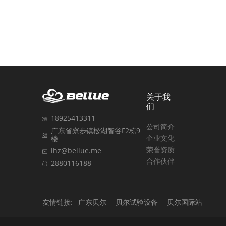
关于我
们
18925413311
公司简介
广东省寮步镇松湖智谷F2栋9
企业文化
楼
荣誉资质
lhz@bellue.me
合作伙伴
2880116188
友情链接:
广东贝尔
贝尔试验设备
贝尔国际站