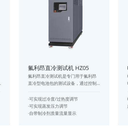
氟利昂直冷测试机 HZ05
氟利昂直冷测试机是专门用于氟利昂
直冷型电池包的测试设备，通过控制
氟利昂的压力、过冷度、过热度、质
量流量分配等方式控制整机工况参
·可实现过冷度/过热度调节
数，以实现模仿整车直冷温控状态下
·可实现蒸发压力调节
热学测试。其可选择制冷工况、热泵
·自带制冷剂质量流量显示
工况、PTC预热工况三种模式。