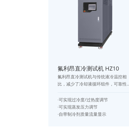
线及测试数据。广泛应用于新能源汽
车动力电池PACK研发验证、产品可靠
性测试、型式试验及生产质量控制等
领域。
氟利昂直冷测试机 HZ10
氟利昂直冷测试机与传统液冷温控相
比，减少了冷却液循环组件，可靠性
更高、整机重量更轻、能耗更小、工
况更稳定的优势，是未来新能源汽车
·可实现过冷度/过热度调节
热温控方面的主要发展方向，广泛应
·可实现蒸发压力调节
用于新产品开发和质量控制。
·自带制冷剂质量流量显示