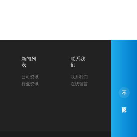
研发制造的电池包冷水机支持高低温
液体温度输出，为动力电池、储能系
行非标定制，满足不同液冷系统应用
循环控制，具备控温稳定、运行可
统及液冷测试应用提供可靠的温控解
需求。
靠、流量压力可调等特点，可根据客
决方案。
户需求进行非标定制，满足不同液冷
系统应用需求。
新闻列
联系我
表
们
公司资讯
联系我们
行业资讯
在线留言