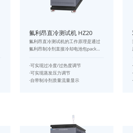
氟利昂直冷测试机 HZ20
氟利昂直冷测试机的工作原理是通过
氟利昂制冷剂直接冷却电池包pack，
模拟实际工作条件下电池包pack的散
热情况。在测试过程中，氟利昂制冷
·可实现过冷度/过热度调节
剂被注入电池包pack中，然后通过冷
·可实现蒸发压力调节
却系统将其降温至预设的测试温度。
·自带制冷剂质量流量显示
同时，控制系统会实时监测和调节氟
利昂制冷剂的流量、温度和压力等参
数，确保测试结果的准确性和可靠
性。数据采集与分析系统会实时监测
和记录测试数据，进行数据处理和分
析，提供性能评估报告。