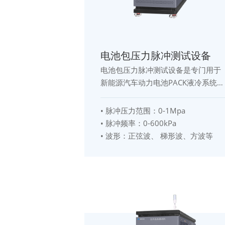
电池包压力脉冲测试设备
电池包压力脉冲测试设备是专门用于
新能源汽车动力电池PACK液冷系统可
靠性验证的测试设备，主要针对液冷
板、液冷管路、连接器、接头及电池
•
脉冲压力范围：
0-1Mpa
包冷却回路进行压力脉冲疲劳测试。
•
脉冲频率
：
0-600kPa
设备通过模拟电池包在实际运行过程
•
波形
：
正弦波、 梯形波、方波等
中产生的压力波动和循环载荷，对被
测产品进行长期耐久性及密封性能验
证，从而评估其结构强度、连接可靠
性及使用寿命。 设备采用高精度压力
控制系统和智能监测系统，可实现压
力脉冲频率、脉冲幅值、测试次数等
参数的自由设定，并实时记录压力曲