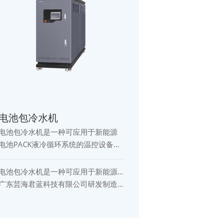
电池包冷水机
电池包冷水机是一种可应用于新能源
电池PACK液冷循环系统的温控设备，
主要用于电池热管理、液冷循环控制
及高低温环境模拟。设备集制冷、加
电池包冷水机是一种可应用于新能源
热与循环控制于一体，可实现稳定的
电池PACK液冷循环系统的温控设备，
广东芸海君蓝科技有限公司研发制造
液体温度输出，为动力电池、储能系
主要用于电池热管理、液冷循环控制
的电池包冷水机支持高低温循环控
统及液冷测试应用提供可靠的温控解
及高低温环境模拟。设备集制冷、加
制，具备控温稳定、运行可靠、流量
决方案。 广东芸海君蓝科技有限公司
热与循环控制于一体，可实现稳定的
压力可调等特点，可根据客户需求进