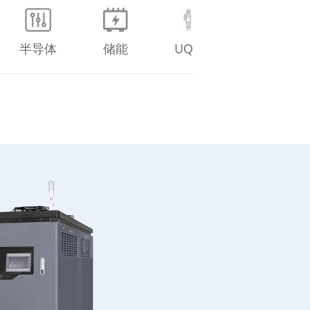
半导体
储能
UQD