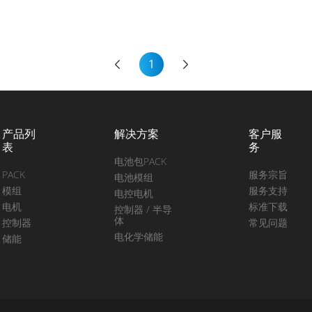
1
产品列
解决方案
客户服
表
务
电池包PACK
PACK
服务宗旨
电池模组
模组
服务支持
电控电机
电机
标准下载
控制器 / 半导
体
控制器
常见问题
电化学储能
储能