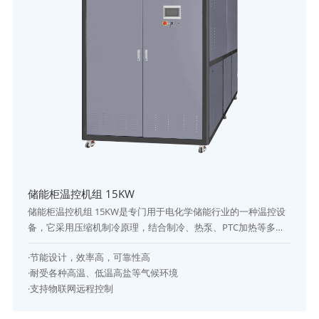
储能柜温控机组 15KW
储能柜温控机组 15KW是专门用于电化学储能行业的一种温控设
备，它采用压缩机制冷原理，结合制冷、热泵、PTC加热等多种
工作模式，以实现对储能柜高性能温控的目的。储能柜温控机组
·节能设计，效率高，可靠性高
为了适应严苛的使用环境，严格按照IP54环境耐受性要求设计，
·耐受各种高温、低温高盐等气候环境
采用多项高寿命设计方法和严格的工艺控制流程，能满足长期在
·支持物联网远程控制
高温高湿盐雾沙尘环境下正常使用。