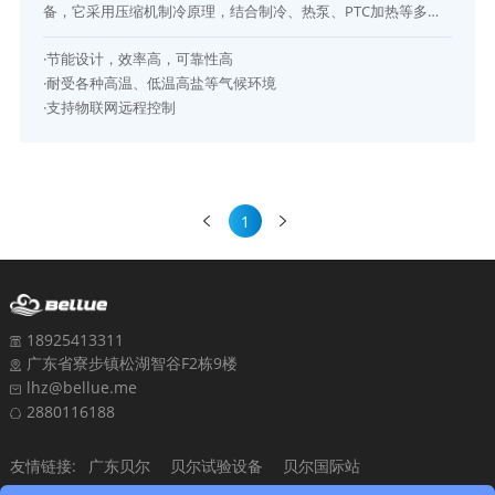
备，它采用压缩机制冷原理，结合制冷、热泵、PTC加热等多种
工作模式，以实现对储能柜高性能温控的目的。储能柜温控机组
·节能设计，效率高，可靠性高
为了适应严苛的使用环境，严格按照IP54环境耐受性要求设计，
·耐受各种高温、低温高盐等气候环境
采用多项高寿命设计方法和严格的工艺控制流程，能满足长期在
·支持物联网远程控制
高温高湿盐雾沙尘环境下正常使用。
1
18925413311
广东省寮步镇松湖智谷F2栋9楼
lhz@bellue.me
2880116188
友情链接:
广东贝尔
贝尔试验设备
贝尔国际站